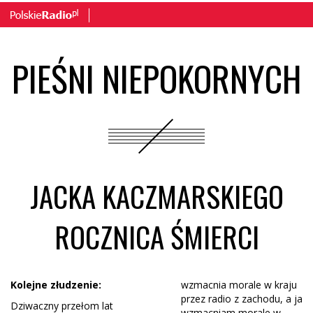
PIEŚNI NIEPOKORNYCH
JACKA KACZMARSKIEGO
ROCZNICA ŚMIERCI
Kolejne złudzenie:
wzmacnia morale w kraju
przez radio z zachodu, a ja
Dziwaczny przełom lat
wzmacniam morale w