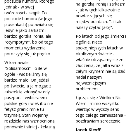
poczucia humoru, którego
na gorzką ironię i sarkazm
jednak - w swej
- jak w tych kilkakrotnie
twórczości - skąpił. To
powtarzających się
poczucie humoru (w Jego
między-pointach: "...i tak
piosenkach) pojawiało się
należy czytać Jałtę”.
jedynie jako sarkazm i
bardzo gorzka ironia, ale
Po latach od Jego śmierci i
"otympotym”, bo od tego
ogólnie, nieco
momentu wydarzenia
spokojniejszych latach w
potoczyły się już prędko.
okolicznym świecie -
właśnie otrząsamy się ze
W karnawale
złudzenia, że Jałta wraz z
"Solidarności" - o ile w
całym Krymem nie są dziś
ogóle - widzieliśmy się
nadal naszym
bardzo mało; On jeździł
najważniejszym
po świecie, a ja mogąc z
problemem.
łatwością zdobyć wtedy
paszport - wybierałem
Łącząc się z Wielkim Nie
polskie góry i wieś (bo nie
Wiem i mimo wszystko
fetysz granic mnie tu
wierząc w wyższy sens
trzymał). Stan wojenny
tego całego zamieszania -
rozdziela nas wzmocnioną
pozdrawiam serdecznie.
ponownie i silniej - żelazną
Jacek Kleyff