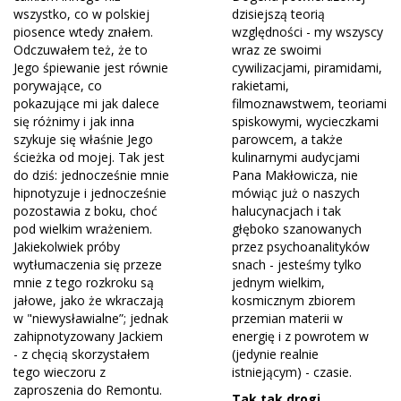
wszystko, co w polskiej
dzisiejszą teorią
piosence wtedy znałem.
względności - my wszyscy
Odczuwałem też, że to
wraz ze swoimi
Jego śpiewanie jest równie
cywilizacjami, piramidami,
porywające, co
rakietami,
pokazujące mi jak dalece
filmoznawstwem, teoriami
się różnimy i jak inna
spiskowymi, wycieczkami
szykuje się właśnie Jego
parowcem, a także
ścieżka od mojej. Tak jest
kulinarnymi audycjami
do dziś: jednocześnie mnie
Pana Makłowicza, nie
hipnotyzuje i jednocześnie
mówiąc już o naszych
pozostawia z boku, choć
halucynacjach i tak
pod wielkim wrażeniem.
głęboko szanowanych
Jakiekolwiek próby
przez psychoanalityków
wytłumaczenia się przeze
snach - jesteśmy tylko
mnie z tego rozkroku są
jednym wielkim,
jałowe, jako że wkraczają
kosmicznym zbiorem
w "niewysławialne”; jednak
przemian materii w
zahipnotyzowany Jackiem
energię i z powrotem w
- z chęcią skorzystałem
(jedynie realnie
tego wieczoru z
istniejącym) - czasie.
zaproszenia do Remontu.
Tak tak drogi