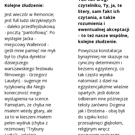
Kolejne złudzenie:
czytelniku, Ty, ja, te
litery, sam fakt ich
Jest wieczór w Remoncie;
czytania, a także
jest full ludzi skrzykniętych
rozumienia i
- daleko przedfejsbukową
ewentualnej akceptacji
- pocztą "pantoflową”. Po
- to też nasze wspólne,
występie Jacka -
kolejne złudzenie.
miejscowy Wallenrod -
(jeśli mnie pamięć nie myli
Powyższa konstatacja
był to chyba dyrektor
bynajmniej nie skazuje na
dzisiejszego
cyniczny determinizm i
warszawskiego festiwalu
bezsens egzystencji, co
filmowego - Grzegorz
tak często wynika
Laudyn) - sugeruje mi
natomiast z dzieł na
ryzykowną dla Niego
egzystencjalizmie właśnie
konieczność mego
opartych. Jeśli dobrze
wystąpienia na scence.
odbieram inne późniejsze
Pamiętam, że chyba nie
teksty zarówno Dogena
miałem wtedy gitary, ale
jak i Einsteina - obaj byli
za to w kieszeni miałem
do szpiku kości
pełen wydruk (chyba z
przesiąknięci głębokim,
reżimowej "Trybuny
religijnym wręcz
Ludu") - właśnie
poczuciem wyższego