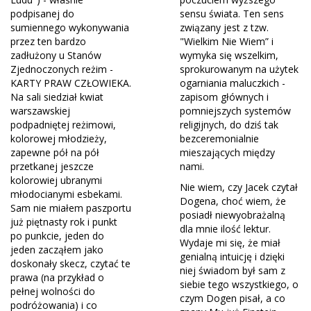
podpisanej do
sensu świata. Ten sens
sumiennego wykonywania
związany jest z tzw.
przez ten bardzo
"Wielkim Nie Wiem” i
zadłużony u Stanów
wymyka się wszelkim,
Zjednoczonych reżim -
sprokurowanym na użytek
KARTY PRAW CZŁOWIEKA.
ogarniania maluczkich -
Na sali siedział kwiat
zapisom głównych i
warszawskiej
pomniejszych systemów
podpadniętej reżimowi,
religijnych, do dziś tak
kolorowej młodzieży,
bezceremonialnie
zapewne pół na pół
mieszających między
przetkanej jeszcze
nami.
kolorowiej ubranymi
Nie wiem, czy Jacek czytał
młodocianymi esbekami.
Dogena, choć wiem, że
Sam nie miałem paszportu
posiadł niewyobrażalną
już piętnasty rok i punkt
dla mnie ilość lektur.
po punkcie, jeden do
Wydaje mi się, że miał
jeden zacząłem jako
genialną intuicję i dzięki
doskonały skecz, czytać te
niej świadom był sam z
prawa (na przykład o
siebie tego wszystkiego, o
pełnej wolności do
czym Dogen pisał, a co
podróżowania) i co