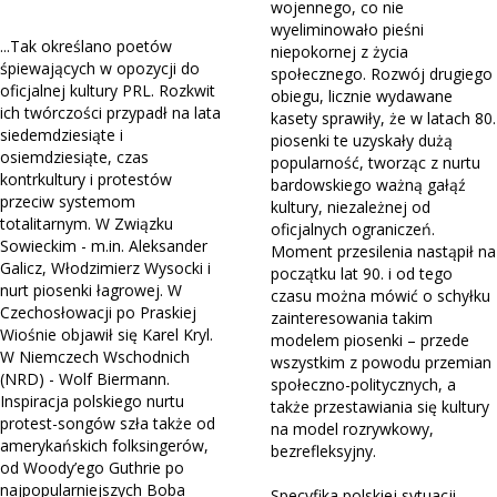
wojennego, co nie
wyeliminowało pieśni
...Tak określano poetów
niepokornej z życia
śpiewających w opozycji do
społecznego. Rozwój drugiego
oficjalnej kultury PRL. Rozkwit
obiegu, licznie wydawane
ich twórczości przypadł na lata
kasety sprawiły, że w latach 80.
siedemdziesiąte i
piosenki te uzyskały dużą
osiemdziesiąte, czas
popularność, tworząc z nurtu
kontrkultury i protestów
bardowskiego ważną gałąź
przeciw systemom
kultury, niezależnej od
totalitarnym. W Związku
oficjalnych ograniczeń.
Sowieckim - m.in. Aleksander
Moment przesilenia nastąpił na
Galicz, Włodzimierz Wysocki i
początku lat 90. i od tego
nurt piosenki łagrowej. W
czasu można mówić o schyłku
Czechosłowacji po Praskiej
zainteresowania takim
Wiośnie objawił się Karel Kryl.
modelem piosenki – przede
W Niemczech Wschodnich
wszystkim z powodu przemian
(NRD) - Wolf Biermann.
społeczno-politycznych, a
Inspiracja polskiego nurtu
także przestawiania się kultury
protest-songów szła także od
na model rozrywkowy,
amerykańskich folksingerów,
bezrefleksyjny.
od Woody’ego Guthrie po
najpopularniejszych Boba
Specyfika polskiej sytuacji