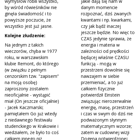
wymysłów robili wszystko,
jakie dają się nam w
by wśród rówieśników nie
danym momencie
ginęła świadomość i to
rozpoznać, dziś zwanych
powyższe poczucie, że
kwantami i np. kwarkami,
wszystko jest już jasne.
czy jak bądź inaczej
jeszcze będzie. No więc to
Kolejne złudzenie:
CZAS jedynie sprawia, że
Na jednym z takich
energia i materia w
wieczorów, chyba w 1977
zależności od prędkości
roku, w warszawskim
będącej właśnie CZASU
klubie Remont, do którego
funkcją - mogą w
(w związku z pełnym
przestrzeni dowolnie się
cenzorskim tzw. "zapisem”
nawzajem w siebie
na moją osobę)
przemieniać, a to już
zaproszony zostałem
całkiem fizycznie
nieoficjalnie - wystąpić
potwierdził Einstein
miał (On jeszcze oficjalnie)
związując nierozerwalnie
- Jacek Kaczmarski;
energię, masę, przestrzeń
pamiętałem Go już wtedy
i czas w swym do dziś nie
z niedawnego festiwalu
podważonym słynnym
studenckiego w Krakowie i
matematycznym wzorze;
wiedziałem, że było to coś
zatem w cudownej wizji
całkiem innego niż
Dogena potwierdzonej