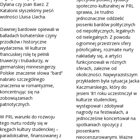
Dylana czy Joan Baez. Z
społeczno-kulturalnej w PRL
Katalonii słyszeliśmy pieśń
sprawia, że trudno
wolności Lluisa Llacha.
jednoznacznie oddzielić
piosenki bardów politycznych
Dawniej bardowie opiewali w
od niepolitycznych, legalnych
balladach bohaterskie czyny
od nielegalnych. Z powodu
przodków i historyczne
ogromnej przestrzeni sfery
wydarzenia. W kulturze
półoficjalnej, rozmaite nurty
francuskiej rolę tę pełnili
nakładały się, a artyści
truwerzy i trubadurzy, w
funkcjonowali w różnych
germańskiej minnesingerzy.
sferach, zależnie od
Polskie znaczenie słowa "bard”
okoliczności. Najwyrazistszym
nabrało szczególnego
przykładem była sytuacja Jacka
znaczenia w romantyzmie,
Kaczmarskiego, który do
koncentrując się na
jesieni '81 roku uczestniczył w
zobowiązaniach
kulturze studenckiej,
patriotycznych.
występował i zdobywał
nagrody na festiwalach, a
W PRL warunki do rozwoju
jednocześnie koncertował na
tego nurtu rodziły się w
spotkaniach opozycji z
kręgach kultury studenckiej –
piosenkami
paradoksalnie, finansowanej z
nieocenzurowanymi. Ważne