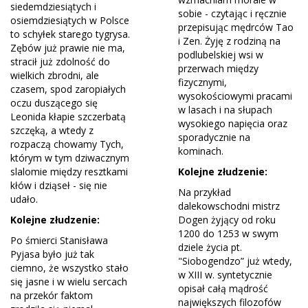
siedemdziesiątych i
sobie - czytając i ręcznie
osiemdziesiątych w Polsce
przepisując mędrców Tao
to schyłek starego tygrysa.
i Zen. Żyję z rodziną na
Zębów już prawie nie ma,
podlubelskiej wsi w
stracił już zdolność do
przerwach między
wielkich zbrodni, ale
fizycznymi,
czasem, spod zaropiałych
wysokościowymi pracami
oczu duszącego się
w lasach i na słupach
Leonida kłapie szczerbatą
wysokiego napięcia oraz
szczęką, a wtedy z
sporadycznie na
rozpaczą chowamy Tych,
kominach.
którym w tym dziwacznym
slalomie między resztkami
Kolejne złudzenie:
kłów i dziąseł - się nie
Na przykład
udało.
dalekowschodni mistrz
Kolejne złudzenie:
Dogen żyjący od roku
1200 do 1253 w swym
Po śmierci Stanisława
dziele życia pt.
Pyjasa było już tak
"Siobogendzo” już wtedy,
ciemno, że wszystko stało
w XIII w. syntetycznie
się jasne i w wielu sercach
opisał całą mądrość
na przekór faktom
największych filozofów