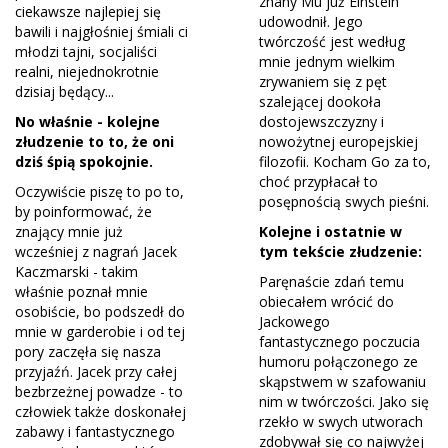
znany Mu już Einstein
ciekawsze najlepiej się
udowodnił. Jego
bawili i najgłośniej śmiali ci
twórczość jest według
młodzi tajni, socjaliści
mnie jednym wielkim
realni, niejednokrotnie
zrywaniem się z pęt
dzisiaj będący...
szalejącej dookoła
No właśnie - kolejne
dostojewszczyzny i
złudzenie to to, że oni
nowożytnej europejskiej
dziś śpią spokojnie.
filozofii. Kocham Go za to,
choć przypłacał to
Oczywiście piszę to po to,
posępnością swych pieśni.
by poinformować, że
znający mnie już
Kolejne i ostatnie w
wcześniej z nagrań Jacek
tym tekście złudzenie:
Kaczmarski - takim
Paręnaście zdań temu
właśnie poznał mnie
obiecałem wrócić do
osobiście, bo podszedł do
Jackowego
mnie w garderobie i od tej
fantastycznego poczucia
pory zaczęła się nasza
humoru połączonego ze
przyjaźń. Jacek przy całej
skąpstwem w szafowaniu
bezbrzeżnej powadze - to
nim w twórczości. Jako się
człowiek także doskonałej
rzekło w swych utworach
zabawy i fantastycznego
zdobywał się co najwyżej