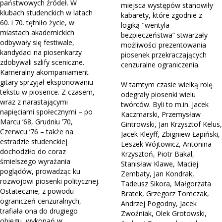
państwowych źródeł. W
miejsca występów stanowiły
klubach studenckich w latach
kabarety, które zgodnie z
60. i 70. tętniło życie, w
logiką "wentyla
miastach akademickich
bezpieczeństwa” stwarzały
odbywały się festiwale,
możliwości prezentowania
kandydaci na piosenkarzy
piosenek przekraczających
zdobywali szlify sceniczne.
cenzuralne ograniczenia.
Kameralny akompaniament
gitary sprzyjał eksponowaniu
W tamtym czasie wielką rolę
tekstu w piosence. Z czasem,
odegrały piosenki wielu
wraz z narastającymi
twórców. Byli to m.in. Jacek
napięciami społecznymi – po
Kaczmarski, Przemysław
Marcu ’68, Grudniu ’70,
Gintrowski, Jan Krzysztof Kelus,
Czerwcu ’76 – także na
Jacek Kleyff, Zbigniew Łapiński,
estradzie studenckiej
Leszek Wójtowicz, Antonina
dochodziło do coraz
Krzysztoń, Piotr Bakal,
śmielszego wyrażania
Stanisław Klawe, Maciej
poglądów, prowadząc ku
Zembaty, Jan Kondrak,
rozwojowi piosenki politycznej.
Tadeusz Sikora, Małgorzata
Ostatecznie, z powodu
Bratek, Grzegorz Tomczak,
ograniczeń cenzuralnych,
Andrzej Pogodny, Jacek
trafiała ona do drugiego
Zwoźniak, Olek Grotowski,
obiegu, wykonań w