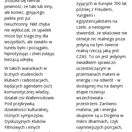
zrodziła się niemal
żyjących w Europie 700 lat
pewność, że taki lub inny,
później z Freudem,
ale koniec, gnijącego
Yungiem i
piekła jest już
egzystencjalistami na
nieuchronny. Nikt chyba
czele, a następnie
nie wykluczał, że upadek
stwierdził, że właściwie nie
może być tragiczny dla
istnieje nic realnego poza
wszystkich, ale światło w
jedyną na tym świecie
tunelu było i pociągało,
realną rzeczą jaką jest
hipnotyzując i znieczulając
CZAS. To on jest jedynym
bieżącą udrękę.
świadkiem sprawczo
W takich warunkach w
uczestniczącym w
licznych studenckich
przemianach materii w
klubach i radiostacjach,
energię i na odwrót - w
będących agendami (sic!)
dostępnej mu na danym
komunistycznej władzy,
etapie rozwoju
działali cisi Wallenrodowie.
wszechświata -
Pod przykrywką
przestrzeni. Zarówno
działalności kulturalnej,
materia, jak i energia
różnych sympozjów,
skupione są u Dogena w
Dyskusyjnych Klubów
mikro dharmach, czyli
Filmowych i innych
najmniejszych porcjach,