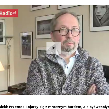
sicki: Przemek kojarzy się z mrocznym bardem, ale był weso