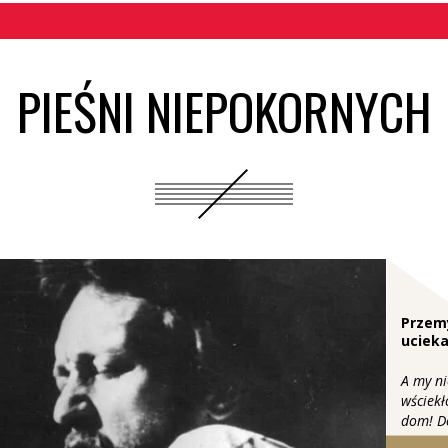
PIEŚNI NIEPOKORNYCH
Przem
ucieka
A my ni
wściekł
dom! D