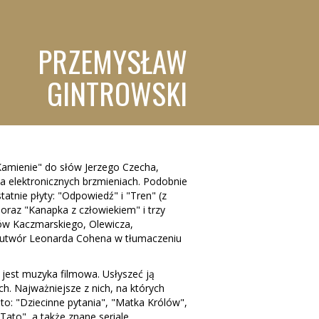
PRZEMYSŁAW
GINTROWSKI
amienie" do słów Jerzego Czecha,
a elektronicznych brzmieniach. Podobnie
atnie płyty: "Odpowiedź" i "Tren" (z
oraz "Kanapka z człowiekiem" i trzy
ów Kaczmarskiego, Olewicza,
n utwór Leonarda Cohena w tłumaczeniu
 jest muzyka filmowa. Usłyszeć ją
ch. Najważniejsze z nich, na których
to: "Dziecinne pytania", "Matka Królów",
Tato", a także znane seriale