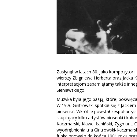
Zasłynął w latach 80. jako kompozytor 
wierszy Zbigniewa Herberta oraz Jacka K
interpretacjom zapamiętamy także inneg
Sieniawskiego.
Muzyka była jego pasją, której poświęcał
W 1976 Gintrowski spotkał się z Jackie
piosenki”. Wkrótce powstał zespół artyst
skupiający kilku artystów piosenki i kabar
Kaczmarski, Klawe, Łapiński, Zygmunt. 
wyodrębnienia tria Gintrowski-Kaczmarsk
funkcjonowało do końca 1981 roku oraz p