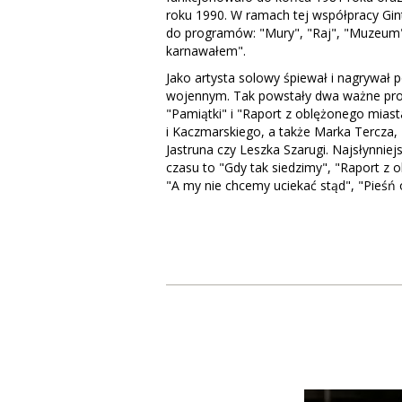
roku 1990. W ramach tej współpracy Gi
do programów: "Mury", "Raj", "Muzeum"
karnawałem".
Jako artysta solowy śpiewał i nagrywał 
wojennym. Tak powstały dwa ważne pr
"Pamiątki" i "Raport z oblężonego miast
i Kaczmarskiego, a także Marka Tercza
Jastruna czy Leszka Szarugi. Najsłynniej
czasu to "Gdy tak siedzimy", "Raport z 
"A my nie chcemy uciekać stąd", "Pieśń o