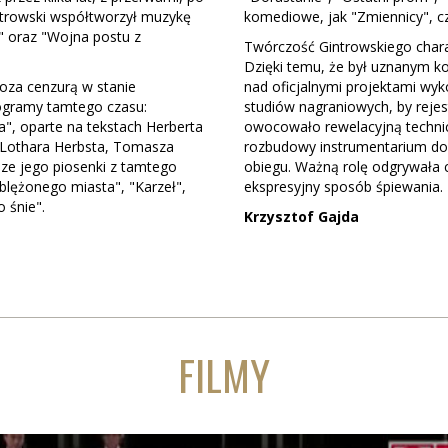
ntrowski współtworzył muzykę
komediowe, jak "Zmiennicy", cz
 oraz "Wojna postu z
Twórczość Gintrowskiego chara
Dzięki temu, że był uznanym k
poza cenzurą w stanie
nad oficjalnymi projektami wy
ogramy tamtego czasu:
studiów nagraniowych, by rejes
a", oparte na tekstach Herberta
owocowało rewelacyjną technic
, Lothara Herbsta, Tomasza
rozbudowy instrumentarium do
sze jego piosenki z tamtego
obiegu. Ważną rolę odgrywała c
oblężonego miasta", "Karzeł",
ekspresyjny sposób śpiewania.
 śnie".
Krzysztof Gajda
FILMY