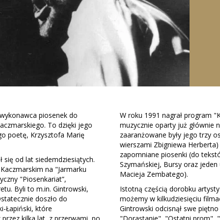
i wykonawca piosenek do
W roku 1991 nagrał program "K
aczmarskiego. To dzięki jego
muzycznie oparty już głównie n
o poetę, Krzysztofa Marię
zaaranżowane były jego trzy ost
wierszami Zbigniewa Herberta) 
zapomniane piosenki (do tekst
 się od lat siedemdziesiątych.
Szymańskiej, Bursy oraz jede
m Kaczmarskim na "Jarmarku
Macieja Zembatego).
yczny "Piosenkariat”,
etu. Byli to m.in. Gintrowski,
Istotną częścią dorobku artysty
Ostatecznie doszło do
możemy w kilkudziesięciu filma
i-Łapiński, które
Gintrowski odcisnął swe piętno 
rzez kilka lat, z przerwami, po
"Dorastanie", "Ostatni prom", "